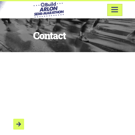
Contact
Qbuild Arlon semi-
Marathon
Vous avez besoin d’un complément d’information ?
Vous avez une question ? N’hésitez pas à nous
contacter via le formulaire de contact ci-dessous.
E-mail
contact@arlonmarathon.be